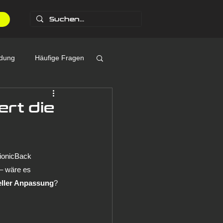
dung
Häufige Fragen
IUS
Messe
ert die
BionicBack 
– wäre es 
eller Anpassung
? 