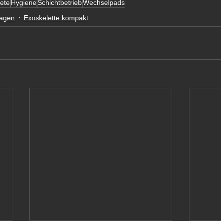
iete
Hygiene
Schichtbetrieb
Wechselpads
ragen
Exoskelette kompakt