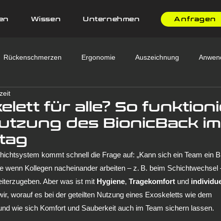
en
Wissen
Unternehmen
Anfragen
Rückenschmerzen
Ergonomie
Auszeichnung
Anwen
zeit
exoskeleton
ergonomics
BionicBack MOVE
hTR
lett für alle? So funktioni
Nutzung des BionicBack im
ltag
Schichtsystem kommt schnell die Frage auf: „Kann sich ein Team ein 
de wenn Kollegen nacheinander arbeiten – z. B. beim Schichtwechsel 
iterzugeben. Aber was ist mit 
Hygiene
, 
Tragekomfort
 und 
individu
wir, worauf es bei der geteilten Nutzung eines Exoskeletts wie dem 
nd wie sich Komfort und Sauberkeit auch im Team sichern lassen.