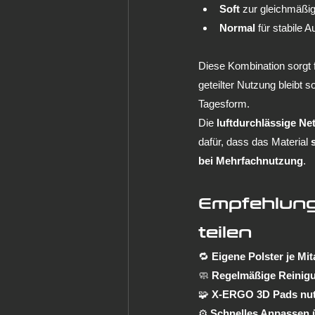
Soft
 zur gleichmäßi
Normal
 für stabile 
Diese Kombination sorgt f
geteilter Nutzung bleibt so
Tagesform.
Die 
luftdurchlässige Ne
dafür, dass das Material 
bei Mehrfachnutzung
.
Empfehlunge
teilen
🔁 
Eigene Polster je Mit
🧼 
Regelmäßige Reinig
🧩 
X-ERGO 3D Pads nu
⚙️ 
Schnelles Anpassen 