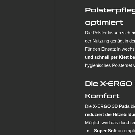
Polsterpfle
optimiert
Die Polster lassen sich 
m
der Nutzung genügt in de
Für den Einsatz in wech
und schnell per Klett b
hygienisches Polsterset
Die X-ERGO 
Komfort
Die 
X-ERGO 3D Pads
 b
reduziert die Hitzebild
Möglich wird das durch ei
Super Soft
 an empfi