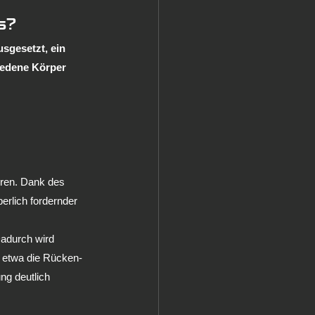
s?
sgesetzt, ein 
iedene Körper 
ren. Dank des 
perlich fordernder 
Dadurch wird 
e etwa die Rücken- 
ng deutlich 