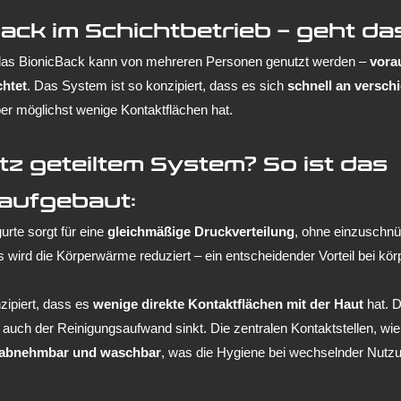
ack im Schichtbetrieb – geht da
das BionicBack kann von mehreren Personen genutzt werden – 
vorau
htet
. Das System ist so konzipiert, dass es sich 
schnell an versch
ber möglichst wenige Kontaktflächen hat.
tz geteiltem System? So ist das 
 aufgebaut:
rte sorgt für eine 
gleichmäßige Druckverteilung
, ohne einzuschnü
als wird die Körperwärme reduziert – ein entscheidender Vorteil bei kör
zipiert, dass es 
wenige direkte Kontaktflächen mit der Haut
 hat. 
 auch der Reinigungsaufwand sinkt. Die zentralen Kontaktstellen, wi
abnehmbar und waschbar
, was die Hygiene bei wechselnder Nutzu