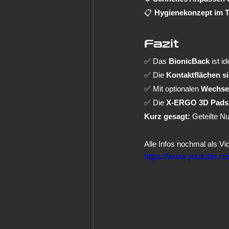
📋 
Hygienekonzept im T
Fazit
✅ Das 
BionicBack
 ist i
✅ Die 
Kontaktflächen si
✅ Mit optionalen 
Wechse
✅ Die 
X-ERGO 3D Pads
Kurz gesagt:
 Geteilte N
Alle Infos nochmal als Vid
https://www.youtube.