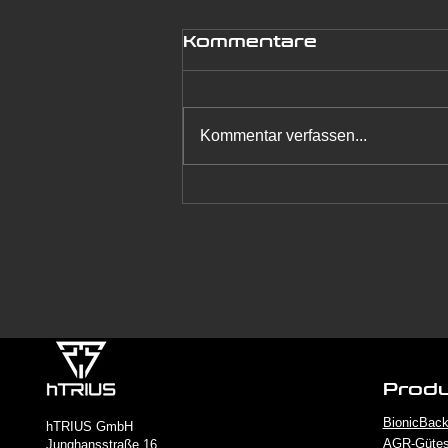
Kommentare
Kommentar verfassen...
Exoskelette in der
Logistik: Warum sie
2026 zum
unverzichtbaren
Werkzeug werden
Prod
BionicBack
hTRIUS GmbH
AGR-Gütes
Junghansstraße 16