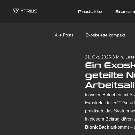
Produkte
Branch
Alle Posts
Exoskelette kompakt
21. Okt. 2025
3 Min. Lese
Branchen
areas of application
Ein Exoske
geteilte 
Arbeitsal
In vielen Betrieben mit 
Exoskelett teilen?“ Gera
praktisch, das System we
In diesem Beitrag klären 
BionicBack
 ankommt – u