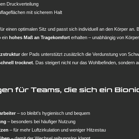
gen Druckverteilung
Auflageflächen mit sicherem Halt
ür einen optimalen Sitz und passt sich individuell an den Körper an. 
 ein 
hohes Maß an Tragekomfort
 erhalten – unabhängig von Körper
tzstruktur
 der Pads unterstützt zusätzlich die Verdunstung von Schw
schnell trocknet
. Das steigert nicht nur das Wohlbefinden, sondern a
n für Teams, die sich ein Bioni
arbeiter
 – so bleibt’s hygienisch und bequem
ung
 – besonders bei häufiger Nutzung
tzen
 – für mehr Luftzirkulation und weniger Hitzestau
üben
 – damit der Wechsel reibungslos klappt