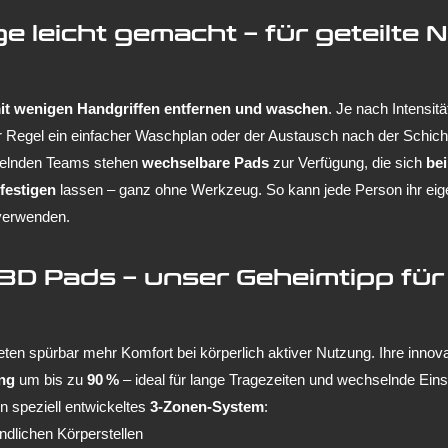
ge leicht gemacht – für geteilte 
it wenigen Handgriffen entfernen und waschen
. Je nach Intensitä
r Regel ein einfacher Waschplan oder der Austausch nach der Schich
selnden Teams stehen 
wechselbare Pads
 zur Verfügung, die sich 
bei
efestigen
 lassen – ganz ohne Werkzeug. So kann jede Person ihr eig
 verwenden.
3D Pads – unser Geheimtipp für
ieten spürbar mehr Komfort bei körperlich aktiver Nutzung. Ihre innova
ung
 um bis zu 
90 %
 – ideal für lange Tragezeiten und wechselnde Ein
n speziell entwickeltes 
3-Zonen-System
:
ndlichen Körperstellen