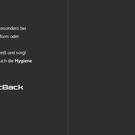
Besonders bei 
form oder 
eiß und sorgt 
uch die 
Hygiene 
cBack 