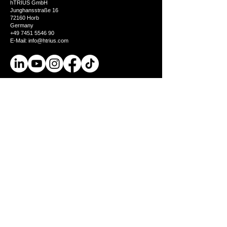
hTRIUS GmbH
Junghansstraße 16
72160 Horb
Germany
+49 7451 5546 90
E-Mail: info@htrius.com
Product
BionicBack Exoskeleton
AGR seal of approval
Industries
Test it
Company
Us
Jobs
Knowledge
Knowledge