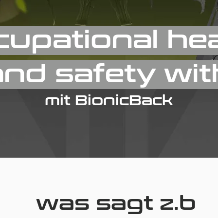
cupational hea
and safety wit
mit BionicBack
was sagt z.b