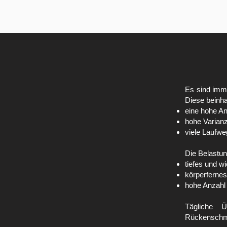
Es sind imme
Diese beinha
eine hohe An
hohe Varian
viele Laufw
Die Belastung 
tiefes und w
körperfernes
hohe Anzahl
Tägliche Ü
Rückenschme