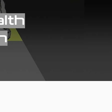
lth
h