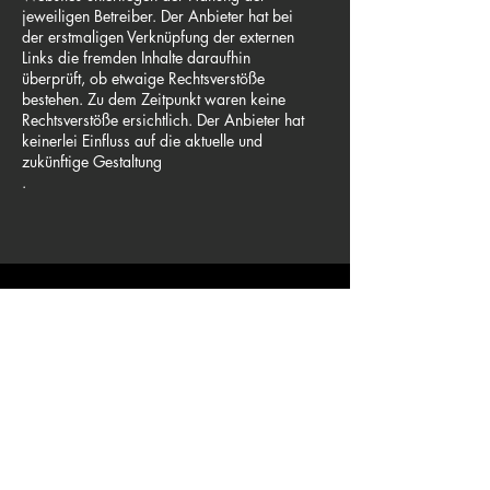
jeweiligen Betreiber. Der Anbieter hat bei
der erstmaligen Verknüpfung der externen
Links die fremden Inhalte daraufhin
überprüft, ob etwaige Rechtsverstöße
bestehen. Zu dem Zeitpunkt waren keine
Rechtsverstöße ersichtlich. Der Anbieter hat
keinerlei Einfluss auf die aktuelle und
zukünftige Gestaltung
.
hTRIUS GmbH
Junghansstraße 16
72160 Horb
Deutschland
+49 7451 5391 551
E-Mail: info@htrius.com