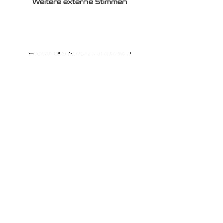
Weitere externe Stimmen
Gesundheitsvorsorge und
Sicherheitstechnik
Nutzen für den
betrieblichen Alltag
Der Einsatz des BionicBack im Arbeitsalltag