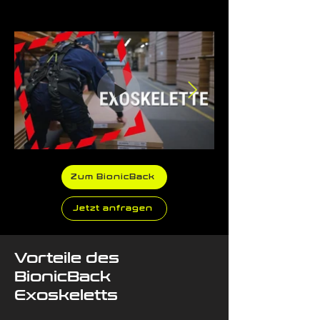
Zum BionicBack
Jetzt anfragen
Vorteile des
BionicBack
Exoskeletts