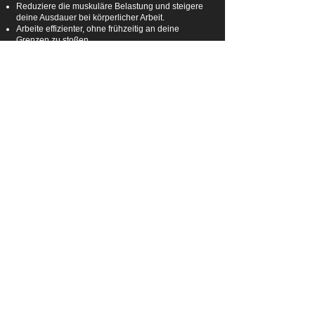
Reduziere die muskuläre Belastung und steigere
deine Ausdauer bei körperlicher Arbeit.
Arbeite effizienter, ohne frühzeitig an deine
Grenzen zu stoßen.
Mehr Leistung über den gesamten Arbeitstag
hinweg – ohne zusätzlichen Kraftaufwand.
Nutze die gewonnene Energie für eine produktive
und schmerzfreie Arbeitsweise.
Zum BionicBack
Jetzt anfragen
Warum du ein
Exoskelett
am besten bei hTRIUS
kaufst