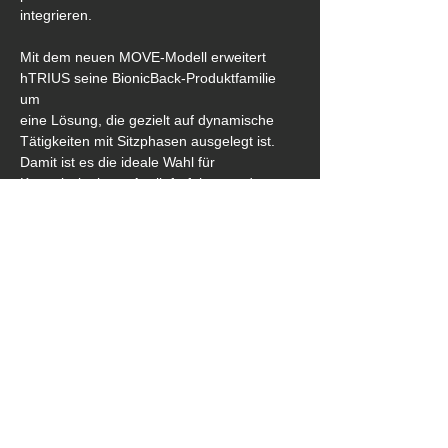
integrieren.
Mit dem neuen MOVE-Modell erweitert 
hTRIUS seine BionicBack-Produktfamilie 
um 
eine Lösung, die gezielt auf dynamische 
Tätigkeiten mit Sitzphasen ausgelegt ist. 
Damit ist es die ideale Wahl für 
Kommissionierer, Auslieferfahrer und 
Logistikteams, die tagtäglich Getränke 
bewegen.
Weitere Informationen zum BionicBack 
MOVE unter: 
https://www.htrius.com/bionicback-move
DDownload: 
Pressemeldung & Bilder
vorherige
nächste
‎ ‎ zurück