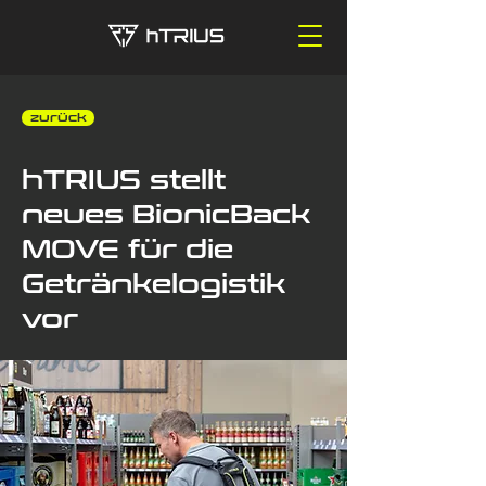
‎ ‎ zurück
hTRIUS stellt
neues BionicBack
MOVE für die
Getränkelogistik
vor