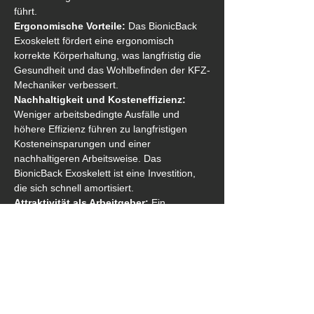
führt. 
Ergonomische Vorteile:
 Das BionicBack 
Exoskelett fördert eine ergonomisch 
korrekte Körperhaltung, was langfristig die 
Gesundheit und das Wohlbefinden der KFZ-
Mechaniker verbessert. 
Nachhaltigkeit und Kosteneffizienz:
Weniger arbeitsbedingte Ausfälle und 
höhere Effizienz führen zu langfristigen 
Kosteneinsparungen und einer 
nachhaltigeren Arbeitsweise. Das 
BionicBack Exoskelett ist eine Investition, 
die sich schnell amortisiert. 
Attraktivität als Arbeitgeber:
 Ein 
moderner und gesundheitsbewusster 
Arbeitsplatz macht das Unternehmen 
attraktiver für qualifizierte Fachkräfte. Dies 
kann bei der Gewinnung neuer Talente und 
bei der Kundenakquise von Vorteil sein. 
Vielseitige Einsatzmöglichkeiten:
 Das 
Exoskelett kann in verschiedenen 