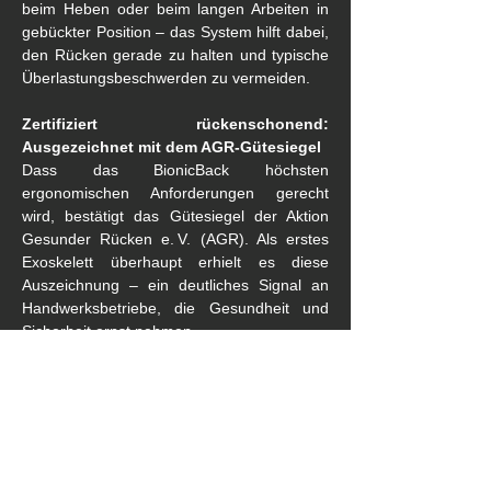
beim Heben oder beim langen Arbeiten in 
gebückter Position – das System hilft dabei, 
den Rücken gerade zu halten und typische 
Überlastungsbeschwerden zu vermeiden.
Zertifiziert rückenschonend: 
Ausgezeichnet mit dem AGR-Gütesiegel
Dass das BionicBack höchsten 
ergonomischen Anforderungen gerecht 
wird, bestätigt das Gütesiegel der Aktion 
Gesunder Rücken e. V. (AGR). Als erstes 
Exoskelett überhaupt erhielt es diese 
Auszeichnung – ein deutliches Signal an 
Handwerksbetriebe, die Gesundheit und 
Sicherheit ernst nehmen.
Ein echter Mehrwert für Unternehmen 
und Beschäftigte
„Rückenschmerzen und Muskel-Skelett-
Erkrankungen zählen zu den häufigsten 
Gründen für krankheitsbedingte Ausfälle im 