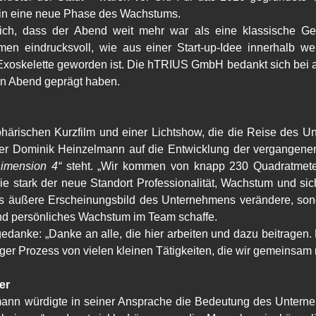
 in eine neue Phase des Wachstums.
en eindrucksvoll, wie aus einer Start-up-Idee innerhalb wen
xoskelette geworden ist. Die hTRIUS GmbH bedankt sich bei al
en Abend geprägt haben.
härischen Kurzfilm und einer Lichtshow, die die Reise des Unt
rer Dominik Heinzelmann auf die Entwicklung der vergangenen
imension 4“
 steht. „Wir kommen von knapp 230 Quadratmetern
e stark der neue Standort Professionalität, Wachstum und sic
s äußere Erscheinungsbild des Unternehmens verändere, sond
und persönliches Wachstum im Team schaffe.
anke: „Danke an alle, die hier arbeiten und dazu beitragen. Es
anger Prozess von vielen kleinen Tätigkeiten, die wir gemeinsa
er
nn würdigte in seiner Ansprache die Bedeutung des Unterne