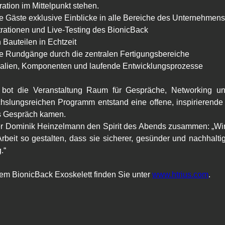
ation im Mittelpunkt stehen.
e Gäste exklusive Einblicke in alle Bereiche des Unternehmens
rationen und Live-Testing des BionicBack
 Bauteilen in Echtzeit
te Rundgänge durch die zentralen Fertigungsbereiche
rialien, Komponenten und laufende Entwicklungsprozesse
 bot die Veranstaltung Raum für Gespräche, Networking un
slungsreichen Programm entstand eine offene, inspirierende
s Gespräch kamen.
r Dominik Heinzelmann den Spirit des Abends zusammen: „Wir e
rbeit so gestalten, dass sie sicherer, gesünder und nachhaltige
.“
m BionicBack Exoskelett finden Sie unter 
www.htrius.com
.