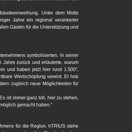
Bereits beim Eintreffen wurde deutlich, dass der Abend weit mehr war als eine klassische Gebäudeeinweihung. Unter dem Motto 
iger Jahre ein regional verankerter 
len Gästen für die Unterstützung und 
ernehmens symbolisierten. In seiner 
 Jahre zurück und erläuterte, warum 
 und haben jetzt hier rund 1.500“, 
htbare Wertschöpfung vereint. Er hob 
ern zugleich neue Möglichkeiten für 
 ist immer ganz toll, hier zu stehen, 
m möglich gemacht haben.“
hmens für die Region. hTRIUS stehe 