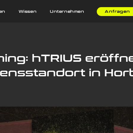
en
Wissen
Unternehmen
Anfragen
ing: hTRIUS eröffn
nsstandort in Hor