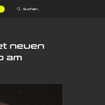
et neuen
b am