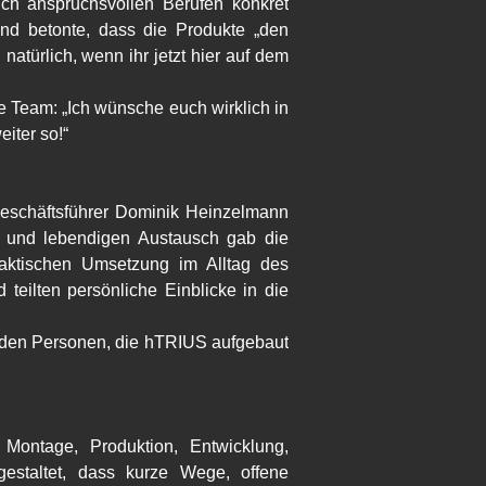
ich anspruchsvollen Berufen konkret 
nd betonte, dass die Produkte „den 
atürlich, wenn ihr jetzt hier auf dem 
 Team: „Ich wünsche euch wirklich in 
iter so!“
Geschäftsführer Dominik Heinzelmann 
n und lebendigen Austausch gab die 
aktischen Umsetzung im Alltag des 
eilten persönliche Einblicke in die 
n den Personen, die hTRIUS aufgebaut 
ontage, Produktion, Entwicklung, 
taltet, dass kurze Wege, offene 