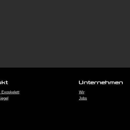
ukt
Unternehmen
 Exoskelett
Wir
iegel
Jobs