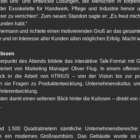
er bei uns“ und entwickle Lösungen, die Menschen in körperl
der Exoskelette für Handwerk, Pflege und Industrie hervor u
er zu verrichten“. Zum neuen Standort sagte er: „Es freut mich n
unden habt.“
mmermann und richtete einen motivierenden Gruß an das gesamte
 und im Interesse aller Kunden allen möglichen Erfolg. Macht we
ulissen
rpunkt des Abends bildete das interaktive Talk-Format mit 
eriert von Marketing Manager Oliver Flug. In einem offene
blick in die Arbeit von hTRIUS – von der Vision bis zur pr
ie Fragen zu Produktentwicklung, Unternehmenskultur, und t
eiterentwicklung.
en damit einen seltenen Blick hinter die Kulissen – direkt vo
.
nd 1.500 Quadratmetern sämtliche Unternehmensbereiche: M
e ein modernes Großraumbüro. Das Gebäude wurde so ges