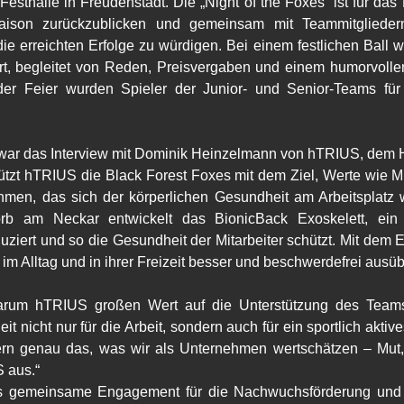
esthalle in Freudenstadt. Die „Night of the Foxes“ ist für das
aison zurückzublicken und gemeinsam mit Teammitgliedern
die erreichten Erfolge zu würdigen. Bei einem festlichen Ball
t, begleitet von Reden, Preisvergaben und einem humorvollen
er Feier wurden Spieler der Junior- und Senior-Teams für 
ar das Interview mit Dominik Heinzelmann von hTRIUS, dem Ha
tützt hTRIUS die Black Forest Foxes mit dem Ziel, Werte wie Mu
hmen, das sich der körperlichen Gesundheit am Arbeitsplatz 
b am Neckar entwickelt das BionicBack Exoskelett, ein er
ziert und so die Gesundheit der Mitarbeiter schützt. Mit dem E
en im Alltag und in ihrer Freizeit besser und beschwerdefrei ausü
arum hTRIUS großen Wert auf die Unterstützung des Teams
t nicht nur für die Arbeit, sondern auch für ein sportlich akt
pern genau das, was wir als Unternehmen wertschätzen – Mut,
 aus.“
 gemeinsame Engagement für die Nachwuchsförderung und die 