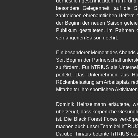
der festlich geschmückten Turn- und F
besondere Gelegenheit, auf die S
zahlreichen ehrenamtlichen Helfern 
der Beginn der neuen Saison gefeier
Publikum gestalteten. Im Rahmen d
vergangenen Saison geehrt.
Ein besonderer Moment des Abends w
Seit Beginn der Partnerschaft unters
zu fördern. Für hTRIUS als Unterne
perfekt. Das Unternehmen aus Hor
Rückenbelastung am Arbeitsplatz redu
Mitarbeiter ihre sportlichen Aktivität
Dominik Heinzelmann erläuterte, w
überzeugt, dass körperliche Gesundhei
ist. Die Black Forest Foxes verkör
machen auch unser Team bei hTRIUS
Darüber hinaus betonte hTRIUS das