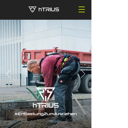
#EntlastungZumAnziehen