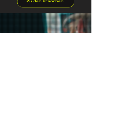
Zu den Branchen
Wissenschaftlich
getestet
Mehr erfahren
#noBullshit ist unser
Credo
Vertrauen ist gut, Kontrolle ist besser – deshalb
setzen wir auf ausführliche Tests und Fakten, um