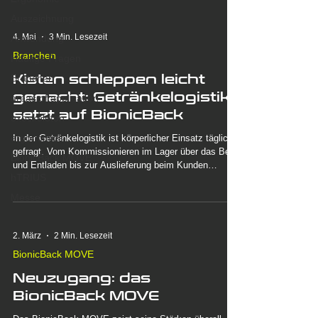
Auszeichnung
4. Mai
3 Min. Lesezeit
Anwendung
Branchen
Häufige Fragen
Kisten schleppen leicht
Branchen
gemacht: Getränkelogistik
areas of application
setzt auf BionicBack
exoskeleton
ergonomics
In der Getränkelogistik ist körperlicher Einsatz täglich
gefragt. Vom Kommissionieren im Lager über das Be-
BionicBack MOVE
und Entladen bis zur Auslieferung beim Kunden
hTRIUS
entstehen hohe Belastungen für den Rücken. Schwere
Kisten, enge Zeitfenster, unzählige Wiederholungen –
Messe
und das oft in ungünstigen Körperhaltungen.
2. März
2 Min. Lesezeit
BionicBack MOVE
Neuzugang: das
BionicBack MOVE