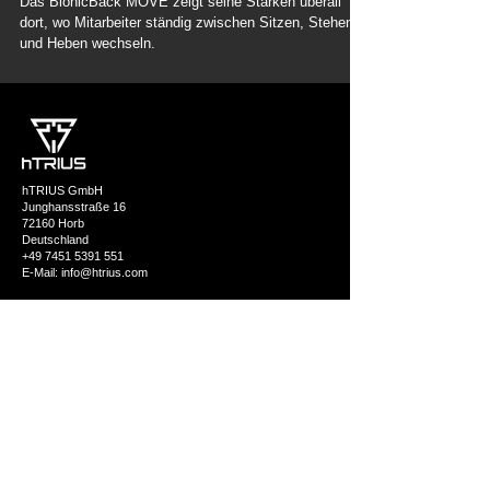
Das BionicBack MOVE zeigt seine Stärken überall
dort, wo Mitarbeiter ständig zwischen Sitzen, Stehen
und Heben wechseln.
hTRIUS GmbH
Junghansstraße 16
72160 Horb
Deutschland
+49 7451 5391 551
E-Mail: info@htrius.com
Produkt
BionicBack Exoskelett
AGR-Gütesiegel
Branchen
Anfragen