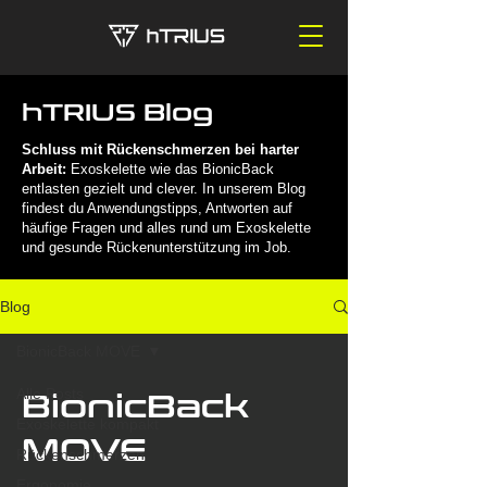
hTRIUS Blog
Schluss mit Rückenschmerzen bei harter
Arbeit:
Exoskelette wie das BionicBack
entlasten gezielt und clever. In unserem Blog
findest du Anwendungstipps, Antworten auf
häufige Fragen und alles rund um Exoskelette
und gesunde Rückenunterstützung im Job.
Blog
BionicBack MOVE
Alle Posts
BionicBack
Exoskelette kompakt
MOVE
Rückenschmerzen
Ergonomie