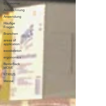
Ergonomie
Auszeichnung
Anwendung
Häufige
Fragen
Branchen
areas of
application
exoskeleton
ergonomics
BionicBack
MOVE
hTRIUS
Messe