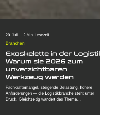
20. Juli
2 Min. Lesezeit
Branchen
Exoskelette in der Logistik:
Warum sie 2026 zum
unverzichtbaren
Werkzeug werden
Fachkräftemangel, steigende Belastung, höhere
Anforderungen — die Logistikbranche steht unter
Druck. Gleichzeitig wandert das Thema
Rückengesundheit vom „netten Extra“ zum
strategischen Faktor. Exoskelette sind längst keine
Zukunftsmusik mehr, sondern ein erprobtes Mittel, um
Mitarbeiter zu entlasten und gleichzeitig die