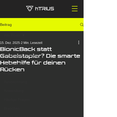
Beitrag
Alle Posts
15. Dez. 2025
2 Min. Lesezeit
Alle Posts
BionicBack statt
Gabelstapler? Die smarte
Exoskelette kompakt
Hebehilfe für deinen
Rückenschmerzen
Rücken
Ergonomie
Auszeichnung
Anwendung
Häufige Fragen
Branchen