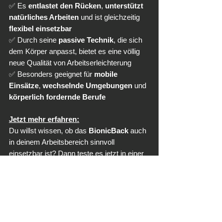
✅ Es 
entlastet den Rücken
, 
unterstützt 
natürliches Arbeiten
 und ist gleichzeitig 
flexibel einsetzbar
✅ Durch seine 
passive Technik
, die sich 
dem Körper anpasst, bietet es eine völlig 
neue Qualität von Arbeitserleichterung
✅ Besonders geeignet für 
mobile 
Einsätze
, 
wechselnde Umgebungen
 und 
körperlich fordernde Berufe
Jetzt mehr erfahren:
Du willst wissen, ob das 
BionicBack
 auch 
in deinem Arbeitsbereich sinnvoll 
einsetzbar ist? Dann teste es jetzt in einer 
kostenlosen Pilotphase
:
Anfragen