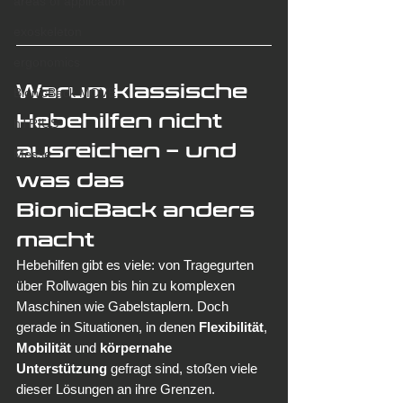
areas of application
exoskeleton
ergonomics
Warum klassische 
BionicBack MOVE
Hebehilfen nicht 
hTRIUS
ausreichen – und 
Messe
was das 
BionicBack anders 
macht
Hebehilfen gibt es viele: von Tragegurten 
über Rollwagen bis hin zu komplexen 
Maschinen wie Gabelstaplern. Doch 
gerade in Situationen, in denen 
Flexibilität
, 
Mobilität
 und 
körpernahe 
Unterstützung
 gefragt sind, stoßen viele 
dieser Lösungen an ihre Grenzen.