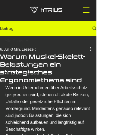
Beitrag
Alle Posts
6. Juli
3 Min. Lesezeit
Alle Posts
Warum Muskel-Skelett-
Belastungen ein
Exoskelette kompakt
strategisches
Rückenschmerzen
Ergonomiethema sind
Ergonomie
Wenn in Unternehmen über Arbeitsschutz 
Auszeichnung
gesprochen wird, stehen oft akute Risiken, 
Unfälle oder gesetzliche Pflichten im 
Anwendung
Vordergrund. Mindestens genauso relevant 
Häufige Fragen
sind jedoch Belastungen, die sich 
schleichend aufbauen und langfristig auf 
Branchen
Beschäftigte wirken.