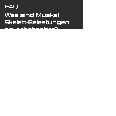
FAQ
Was sind Muskel-
Skelett-Belastungen 
am Arbeitsplatz?
Darunter fallen körperliche Belastungen, 
die Muskeln, Gelenke, Sehnen und 
Rücken beanspruchen – etwa durch 
Heben, Tragen, Ziehen, Schieben, 
repetitive Bewegungen oder Arbeiten in 
ungünstigen Haltungen.
Warum ist das Thema 
für Unternehmen 
strategisch relevant?
Weil körperliche Belastungen nicht nur den 
Arbeitsschutz betreffen, sondern auch 
Prävention, Arbeitsgestaltung, 
Mitarbeiterbindung und langfristige 