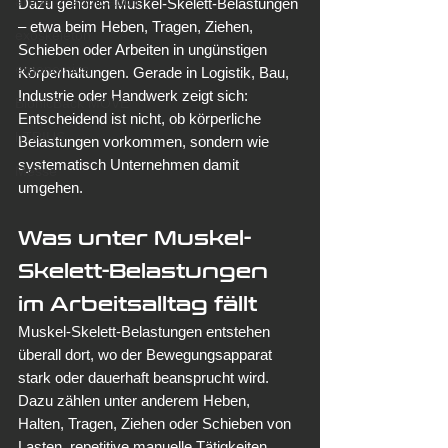
areas of application
Dazu gehören Muskel-Skelett-Belastungen 
– etwa beim Heben, Tragen, Ziehen, 
exoskeleton
Schieben oder Arbeiten in ungünstigen 
ergonomics
Körperhaltungen. Gerade in Logistik, Bau, 
Industrie oder Handwerk zeigt sich: 
BionicBack MOVE
Entscheidend ist nicht, ob körperliche 
hTRIUS
Belastungen vorkommen, sondern wie 
systematisch Unternehmen damit 
Messe
umgehen.
Was unter Muskel-
Skelett-Belastungen 
im Arbeitsalltag fällt
Muskel-Skelett-Belastungen entstehen 
überall dort, wo der Bewegungsapparat 
stark oder dauerhaft beansprucht wird. 
Dazu zählen unter anderem Heben, 
Halten, Tragen, Ziehen oder Schieben von 
Lasten, repetitive manuelle Tätigkeiten, 