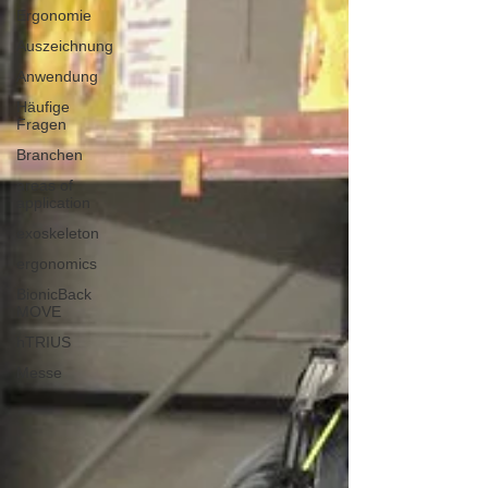
Ergonomie
Auszeichnung
Anwendung
Häufige
Fragen
Branchen
areas of
application
exoskeleton
ergonomics
BionicBack
MOVE
hTRIUS
Messe