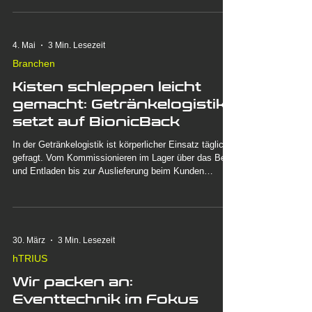
Gleichzeitig ist der Rücken das am stärksten
beanspruchte Körperteil. Das BionicBack unterstützt
dich dort, wo die größte Belastung entsteht: beim
Bücken und beim kraftintensiven Anheben von Lasten.
4. Mai
3 Min. Lesezeit
Branchen
Kisten schleppen leicht
gemacht: Getränkelogistik
setzt auf BionicBack
In der Getränkelogistik ist körperlicher Einsatz täglich
gefragt. Vom Kommissionieren im Lager über das Be-
und Entladen bis zur Auslieferung beim Kunden
entstehen hohe Belastungen für den Rücken. Schwere
Kisten, enge Zeitfenster, unzählige Wiederholungen –
und das oft in ungünstigen Körperhaltungen.
30. März
3 Min. Lesezeit
hTRIUS
Wir packen an: