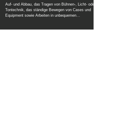
Eventtechnik im Fokus
Auf- und Abbau, das Tragen von Bühnen-, Licht- oder
Tontechnik, das ständige Bewegen von Cases und
Equipment sowie Arbeiten in unbequemen
Körperhaltungen gehören zum Alltag. Genau dabei
entstehen hohe Belastungen für den Rücken.
2. März
2 Min. Lesezeit
BionicBack MOVE
Neuzugang: das
BionicBack MOVE
Das BionicBack MOVE zeigt seine Stärken überall
dort, wo Mitarbeiter ständig zwischen Sitzen, Stehen
und Heben wechseln.
21. Okt. 2025
3 Min. Lesezeit