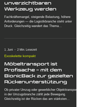
Exoskelette in der Logistik:
Warum sie 2026 zum
unverzichtbaren
Werkzeug werden
Fachkräftemangel, steigende Belastung, höhere
Anforderungen — die Logistikbranche steht unter
Druck. Gleichzeitig wandert das Thema
Rückengesundheit vom „netten Extra“ zum
strategischen Faktor. Exoskelette sind längst keine
Zukunftsmusik mehr, sondern ein erprobtes Mittel, um
Mitarbeiter zu entlasten und gleichzeitig die
Wettbewerbsfähigkeit zu sichern. Ein Blick auf den
1. Juni
2 Min. Lesezeit
Markt, die Fakten und die Lösung. Die Ausgangslage:
Exoskelette kompakt
Logistik im Spannungsfeld Die Logistik ist das Rückgra
Möbeltransport ist
Profisache – mit dem
BionicBack zur gezielten
Rückenunterstützung
Ob privater Umzug oder gewerblicher Objekttransport –
in der Umzugsbranche zählt jede Bewegung.